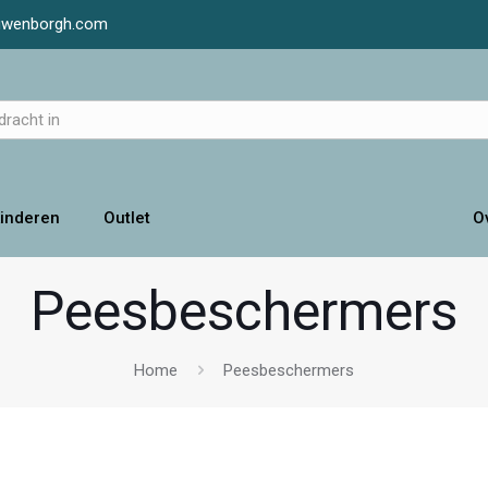
luwenborgh.com
inderen
Outlet
O
Peesbeschermers
Home
Peesbeschermers