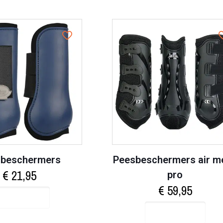
beschermers
Peesbeschermers air m
€
21,95
pro
€
59,95
Select options
Select options