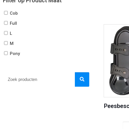
Filter op Product Maat
Cob
Full
L
M
Pony
Peesbesc