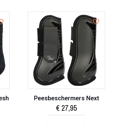
esh
Peesbeschermers Next
€
27,95
Select options