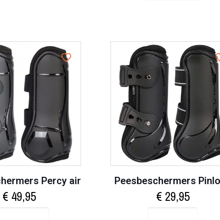
hermers Percy air
Peesbeschermers Pinl
€
49,95
€
29,95
Select options
Add to cart