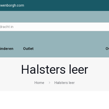
luwenborgh.com
inderen
Outlet
O
Halsters leer
Home
Halsters leer