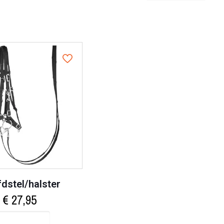
dstel/halster
€
27,95
Select options