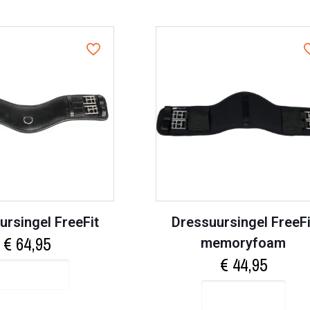
ursingel FreeFit
Dressuursingel FreeFi
€
64,95
memoryfoam
€
44,95
Select options
Select options