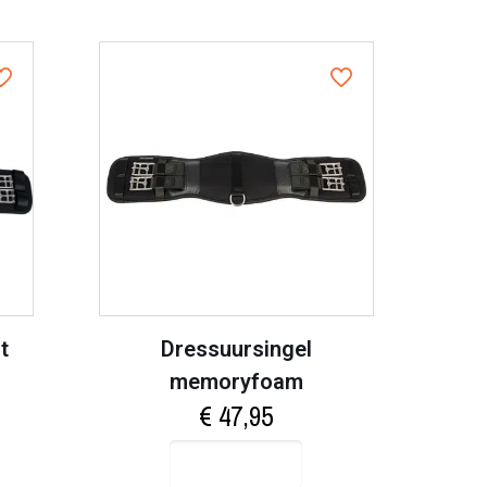
t
Dressuursingel
memoryfoam
€
47,95
Select options