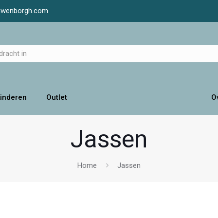
luwenborgh.com
inderen
Outlet
O
Jassen
Home
Jassen