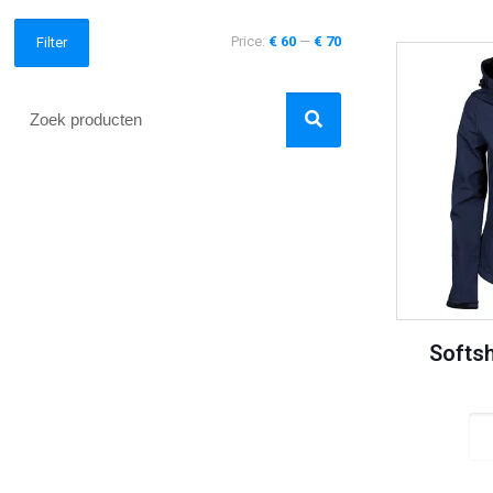
Price:
€ 60
—
€ 70
Filter
Softsh