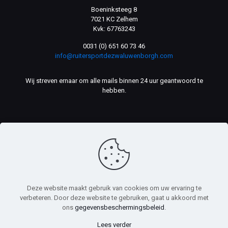
Boeninksteeg 8
7021 KC Zelhem
Kvk: 67763243
0031 (0) 651 60 73 46
info@ruitersportdezwaluwenborgh.com
Wij streven ernaar om alle mails binnen 24 uur geantwoord te
hebben.
Deze website maakt gebruik van cookies om uw ervaring te
© Ruitersport De Zwaluwenborgh. Webdesign door
Computer
verbeteren. Door deze website te gebruiken, gaat u akkoord met
Support Almelo
- Alle rechten voorbehouden.
ons
gegevensbeschermingsbeleid
.
Lees verder