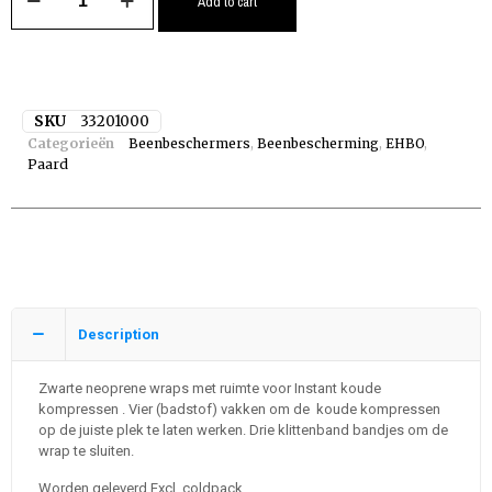
Add to cart
SKU
33201000
Categorieën
Beenbeschermers
,
Beenbescherming
,
EHBO
,
Paard
Description
Zwarte neoprene wraps met ruimte voor Instant koude
kompressen . Vier (badstof) vakken om de koude kompressen
op de juiste plek te laten werken. Drie klittenband bandjes om de
wrap te sluiten.
Worden geleverd Excl. coldpack.