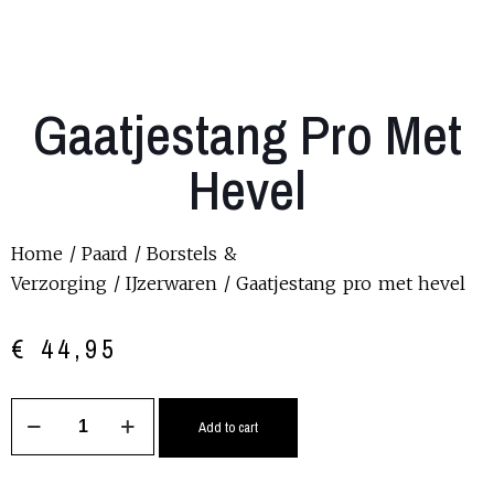
Gaatjestang Pro Met
Hevel
Home
/
Paard
/
Borstels &
Verzorging
/
IJzerwaren
/ Gaatjestang pro met hevel
€
44,95
Add to cart