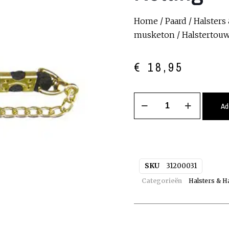
Home
/
Paard
/
Halsters
musketon
/ Halstertouw
€
18,95
Ad
SKU
31200031
Categorieën
Halsters & H