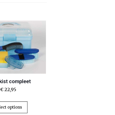
kist compleet
€
22,95
lect options