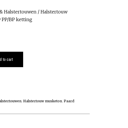
 & Halstertouwen
/
Halstertouw
 PP/BP ketting
d to cart
alstertouwen
,
Halstertouw musketon
,
Paard