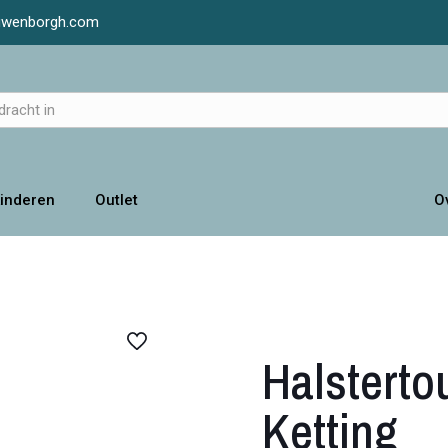
luwenborgh.com
inderen
Outlet
O
Halstert
Ketting