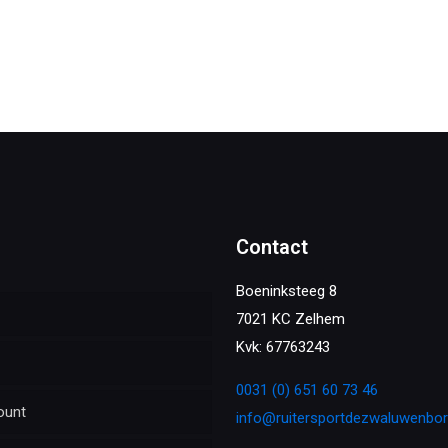
Contact
Boeninksteeg 8
7021 KC Zelhem
Kvk: 67763243
0031 (0) 651 60 73 46
ount
info@ruitersportdezwaluwenbo