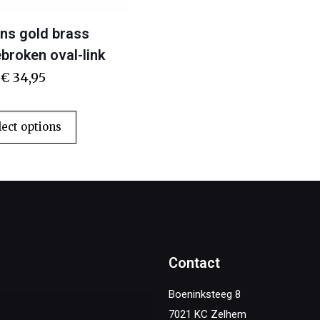
ns gold brass
broken oval-link
€
34,95
lect options
Contact
Boeninksteeg 8
7021 KC Zelhem