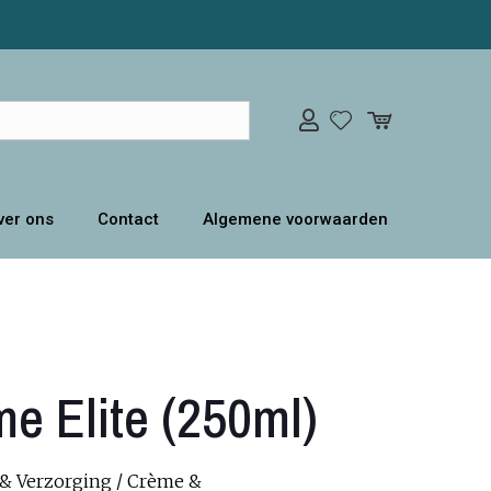
ver ons
Contact
Algemene voorwaarden
e Elite (250ml)
 & Verzorging
/
Crème &