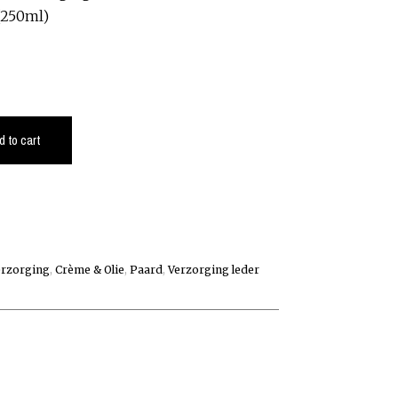
(250ml)
d to cart
erzorging
,
Crème & Olie
,
Paard
,
Verzorging leder