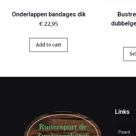
Onderlappen bandages dik
Bustre
dubbelge
€
22,95
Add to cart
Se
Links
Paard