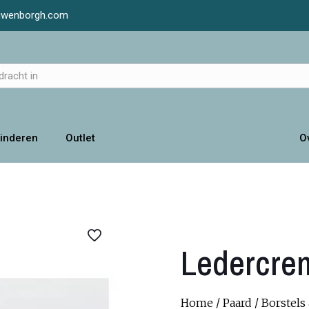
luwenborgh.com
inderen
Outlet
O
Ledercrem
Home
/
Paard
/
Borstels