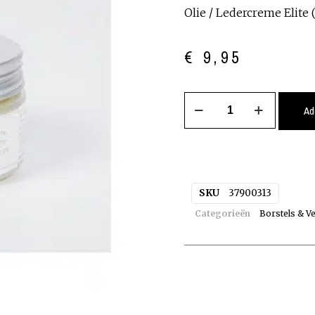
Olie
/ Ledercreme Elite 
€
9,95
Ad
SKU
37900313
Categorieën
Borstels & V