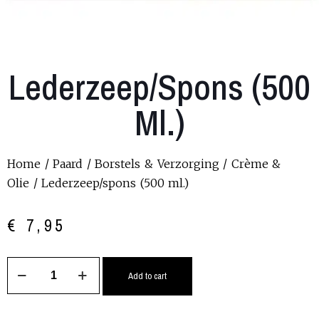
Lederzeep/spons (500
Ml.)
Home
/
Paard
/
Borstels & Verzorging
/
Crème &
Olie
/ Lederzeep/spons (500 ml.)
€
7,95
Add to cart