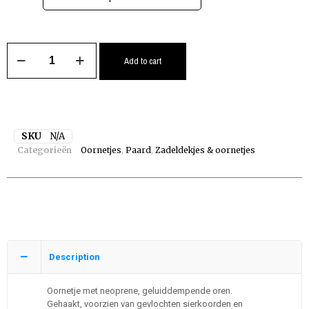
Add to cart
SKU
N/A
Categorieën
Oornetjes
,
Paard
,
Zadeldekjes & oornetjes
Description
Oornetje met neoprene, geluiddempende oren.
Gehaakt, voorzien van gevlochten sierkoorden en