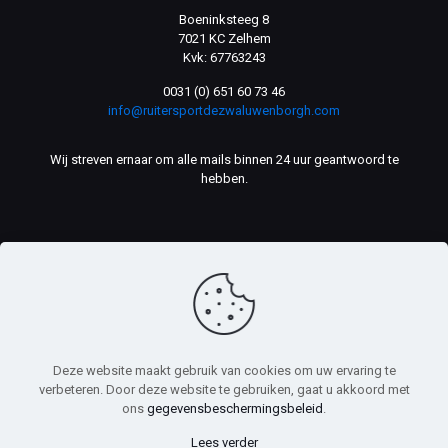
Boeninksteeg 8
7021 KC Zelhem
Kvk: 67763243
0031 (0) 651 60 73 46
info@ruitersportdezwaluwenborgh.com
Wij streven ernaar om alle mails binnen 24 uur geantwoord te
hebben.
Deze website maakt gebruik van cookies om uw ervaring te
© Ruitersport De Zwaluwenborgh. Webdesign door
Computer
verbeteren. Door deze website te gebruiken, gaat u akkoord met
Support Almelo
- Alle rechten voorbehouden.
ons
gegevensbeschermingsbeleid
.
Lees verder