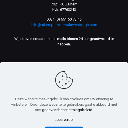
7021 KC Zelhem
Kvk: 67763243
0031 (0) 651 60 73 46
info@ruitersportdezwaluwenborgh.com
Wij streven ernaar om alle mails binnen 24 uur geantwoord te
hebben.
Deze website maakt gebruik van cookies om uw ervaring te
© Ruitersport De Zwaluwenborgh. Webdesign door
Computer
verbeteren. Door deze website te gebruiken, gaat u akkoord met
Support Almelo
- Alle rechten voorbehouden.
ons
gegevensbeschermingsbeleid
.
Lees verder