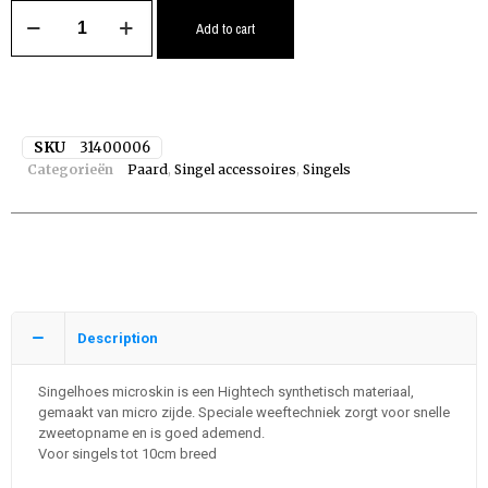
Add to cart
SKU
31400006
Categorieën
Paard
,
Singel accessoires
,
Singels
Description
Singelhoes microskin is een Hightech synthetisch materiaal,
gemaakt van micro zijde. Speciale weeftechniek zorgt voor snelle
zweetopname en is goed ademend.
Voor singels tot 10cm breed