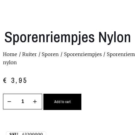
Sporenriempjes Nylon
Home
/
Ruiter
/
Sporen
/
Sporenriempjes
/ Sporenriem
nylon
€
3,95
Add to cart
SKU
43200000